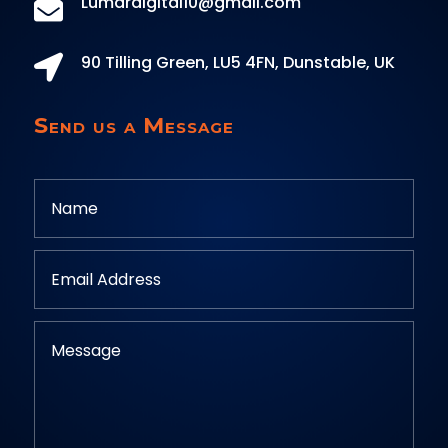
Lumardigital10@gmail.com

90 Tilling Green, LU5 4FN, Dunstable, UK

Send us a Message